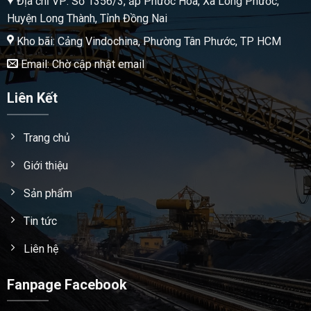
Địa chỉ VP: Số 1356/3, ấp Phước Hòa, Xã Long Phước,
Huyện Long Thành, Tỉnh Đồng Nai
Kho bãi: Cảng Vindochina, Phường Tân Phước, TP HCM
Email: Chờ cập nhật email
Liên Kết
Trang chủ
Giới thiệu
Sản phẩm
Tin tức
Liên hệ
Fanpage Facebook