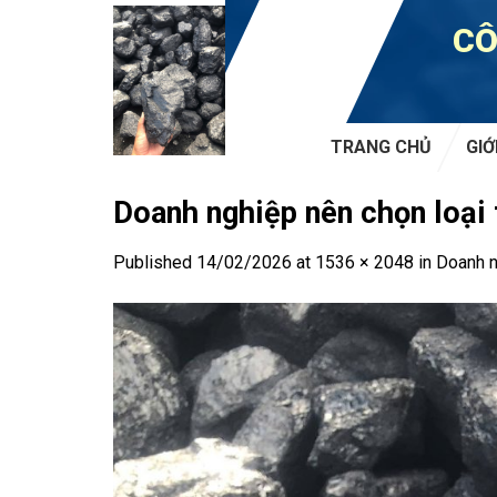
Skip
CÔ
to
content
TRANG CHỦ
GIỚ
Doanh nghiệp nên chọn loại 
Published
14/02/2026
at
1536 × 2048
in
Doanh n