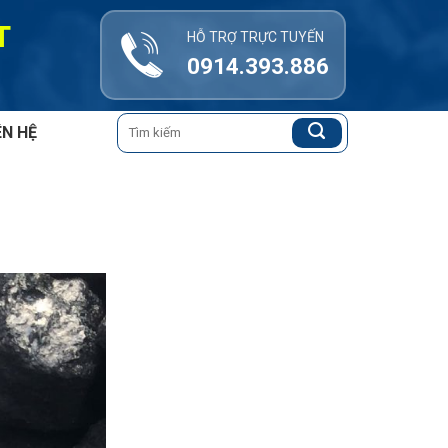
T
HỖ TRỢ TRỰC TUYẾN
0914.393.886
Tìm
ÊN HỆ
kiếm: