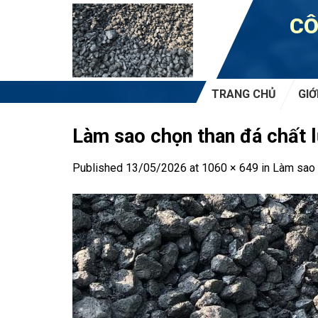
Skip
CÔ
to
content
TRANG CHỦ
GIỚ
Làm sao chọn than đá chất 
Published
13/05/2026
at
1060 × 649
in
Làm sao 