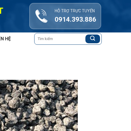
T
HỖ TRỢ TRỰC TUYẾN
0914.393.886
Tìm
ÊN HỆ
kiếm: