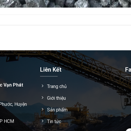
Liên Kết
F
c Vạn Phát
Trang chủ
Giới thiệu
 Phước, Huyện
Sản phẩm
 TP HCM
Tin tức