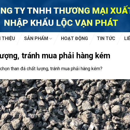
NG TY TNHH THƯƠNG MẠI XUẤ
NHẬP KHẨU LỘC VẠN PHÁT
I THIỆU
SẢN PHẨM
HOẠT ĐỘNG
TIN TỨC
LI
lượng, tránh mua phải hàng kém
chọn than đá chất lượng, tránh mua phải hàng kém?