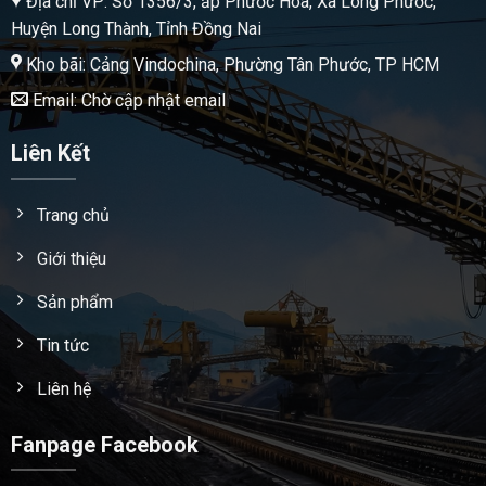
Địa chỉ VP: Số 1356/3, ấp Phước Hòa, Xã Long Phước,
Huyện Long Thành, Tỉnh Đồng Nai
Kho bãi: Cảng Vindochina, Phường Tân Phước, TP HCM
Email: Chờ cập nhật email
Liên Kết
Trang chủ
Giới thiệu
Sản phẩm
Tin tức
Liên hệ
Fanpage Facebook