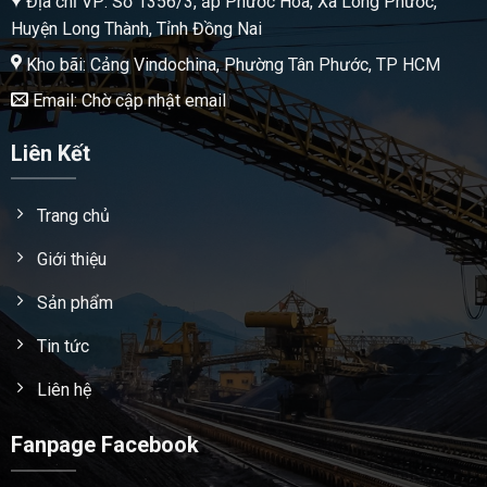
Địa chỉ VP: Số 1356/3, ấp Phước Hòa, Xã Long Phước,
Huyện Long Thành, Tỉnh Đồng Nai
Kho bãi: Cảng Vindochina, Phường Tân Phước, TP HCM
Email: Chờ cập nhật email
Liên Kết
Trang chủ
Giới thiệu
Sản phẩm
Tin tức
Liên hệ
Fanpage Facebook