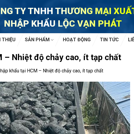
NG TY TNHH THƯƠNG MẠI XUẤ
NHẬP KHẨU LỘC VẠN PHÁT
I THIỆU
SẢN PHẨM
HOẠT ĐỘNG
TIN TỨC
LI
– Nhiệt độ chảy cao, ít tạp chất
hập khẩu tại HCM – Nhiệt độ chảy cao, ít tạp chất