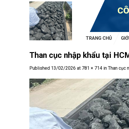
Skip
CÔ
to
content
TRANG CHỦ
GIỚ
Than cục nhập khẩu tại HCM 
Published
13/02/2026
at
781 × 714
in
Than cục n