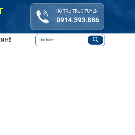
T
HỖ TRỢ TRỰC TUYẾN
0914.393.886
Tìm
ÊN HỆ
kiếm: