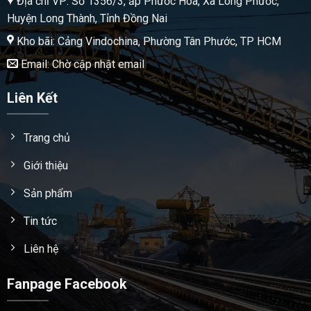
Địa chỉ VP: Số 1356/3, ấp Phước Hòa, Xã Long Phước,
Huyện Long Thành, Tỉnh Đồng Nai
Kho bãi: Cảng Vindochina, Phường Tân Phước, TP HCM
Email: Chờ cập nhật email
Liên Kết
Trang chủ
Giới thiệu
Sản phẩm
Tin tức
Liên hệ
Fanpage Facebook