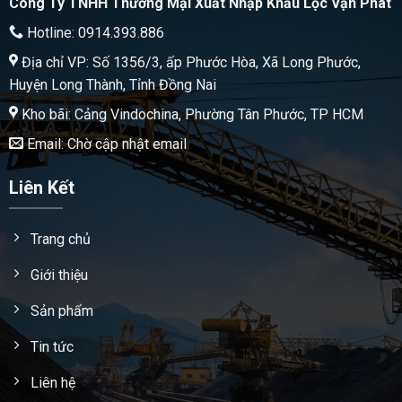
Công Ty TNHH Thương Mại Xuất Nhập Khẩu Lộc Vạn Phát
Hotline: 0914.393.886
Địa chỉ VP: Số 1356/3, ấp Phước Hòa, Xã Long Phước,
Huyện Long Thành, Tỉnh Đồng Nai
Kho bãi: Cảng Vindochina, Phường Tân Phước, TP HCM
Email: Chờ cập nhật email
Liên Kết
Trang chủ
Giới thiệu
Sản phẩm
Tin tức
Liên hệ