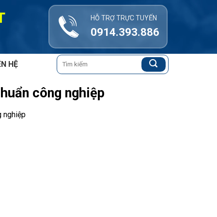
T
HỖ TRỢ TRỰC TUYẾN
0914.393.886
Tìm
ÊN HỆ
kiếm:
chuẩn công nghiệp
g nghiệp