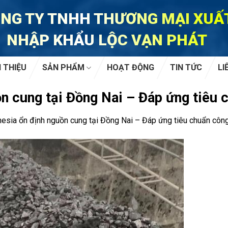
NG TY TNHH THƯƠNG MẠI XUẤ
NHẬP KHẨU LỘC VẠN PHÁT
I THIỆU
SẢN PHẨM
HOẠT ĐỘNG
TIN TỨC
LI
n cung tại Đồng Nai – Đáp ứng tiêu 
esia ổn định nguồn cung tại Đồng Nai – Đáp ứng tiêu chuẩn côn