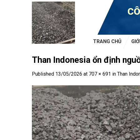
Skip
CÔ
to
content
TRANG CHỦ
GIỚ
Than Indonesia ổn định nguồ
Published
13/05/2026
at
707 × 691
in
Than Indon