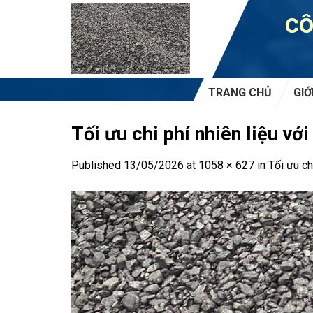
Skip
CÔ
to
content
TRANG CHỦ
GIỚ
Tối ưu chi phí nhiên liệu vớ
Published
13/05/2026
at
1058 × 627
in
Tối ưu ch