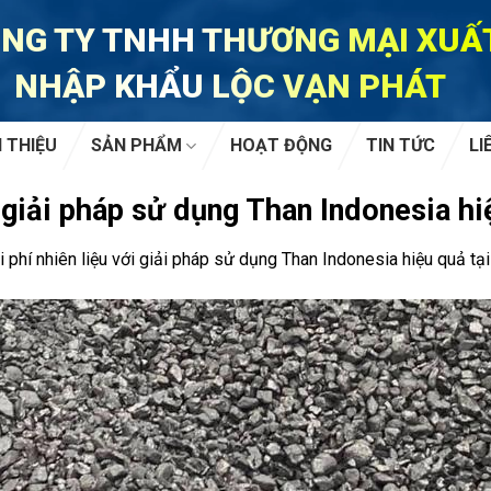
NG TY TNHH THƯƠNG MẠI XUẤ
NHẬP KHẨU LỘC VẠN PHÁT
I THIỆU
SẢN PHẨM
HOẠT ĐỘNG
TIN TỨC
LI
i giải pháp sử dụng Than Indonesia h
i phí nhiên liệu với giải pháp sử dụng Than Indonesia hiệu quả tạ