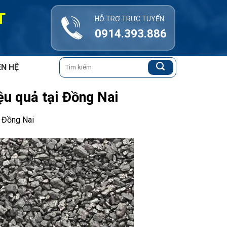
T
HỖ TRỢ TRỰC TUYẾN
0914.393.886
Tìm
ÊN HỆ
kiếm:
iệu quả tại Đồng Nai
i Đồng Nai