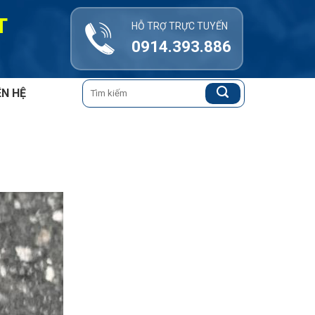
T
HỖ TRỢ TRỰC TUYẾN
0914.393.886
Tìm
ÊN HỆ
kiếm: