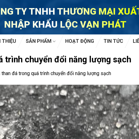
NG TY TNHH THƯƠNG MẠI XUẤ
NHẬP KHẨU LỘC VẠN PHÁT
I THIỆU
SẢN PHẨM
HOẠT ĐỘNG
TIN TỨC
LI
uá trình chuyển đổi năng lượng sạch
a than đá trong quá trình chuyển đổi năng lượng sạch