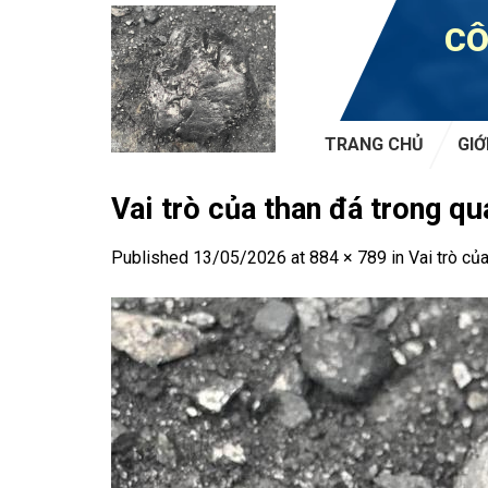
Skip
CÔ
to
content
TRANG CHỦ
GIỚ
Vai trò của than đá trong q
Published
13/05/2026
at
884 × 789
in
Vai trò củ