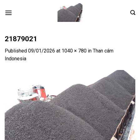
Skip
to
content
21879021
Published
09/01/2026
at
1040 × 780
in
Than cám
Indonesia