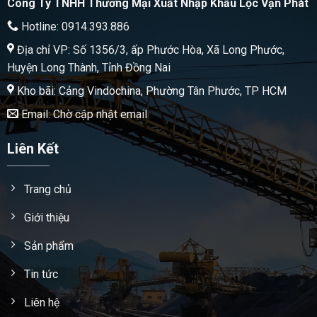
Công Ty TNHH Thương Mại Xuất Nhập Khẩu Lộc Vạn Phát
Hotline: 0914.393.886
Địa chỉ VP: Số 1356/3, ấp Phước Hòa, Xã Long Phước,
Huyện Long Thành, Tỉnh Đồng Nai
Kho bãi: Cảng Vindochina, Phường Tân Phước, TP HCM
Email: Chờ cập nhật email
Liên Kết
Trang chủ
Giới thiệu
Sản phẩm
Tin tức
Liên hệ