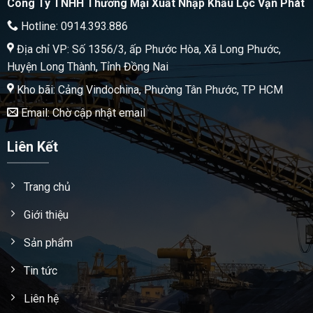
Công Ty TNHH Thương Mại Xuất Nhập Khẩu Lộc Vạn Phát
Hotline: 0914.393.886
Địa chỉ VP: Số 1356/3, ấp Phước Hòa, Xã Long Phước,
Huyện Long Thành, Tỉnh Đồng Nai
Kho bãi: Cảng Vindochina, Phường Tân Phước, TP HCM
Email: Chờ cập nhật email
Liên Kết
Trang chủ
Giới thiệu
Sản phẩm
Tin tức
Liên hệ