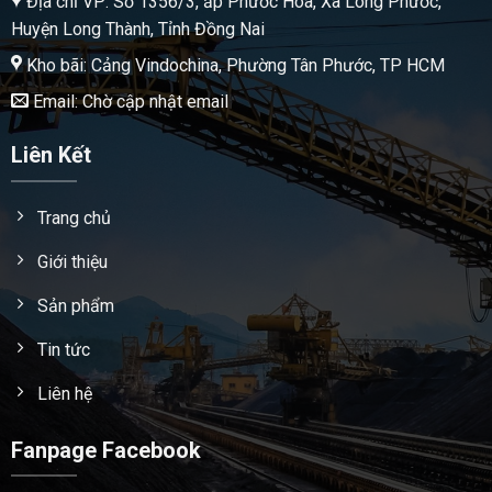
Địa chỉ VP: Số 1356/3, ấp Phước Hòa, Xã Long Phước,
Huyện Long Thành, Tỉnh Đồng Nai
Kho bãi: Cảng Vindochina, Phường Tân Phước, TP HCM
Email: Chờ cập nhật email
Liên Kết
Trang chủ
Giới thiệu
Sản phẩm
Tin tức
Liên hệ
Fanpage Facebook