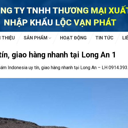
NG TY TNHH THƯƠNG MẠI XUẤ
NHẬP KHẨU LỘC VẠN PHÁT
I THIỆU
SẢN PHẨM
HOẠT ĐỘNG
TIN TỨC
LI
ín, giao hàng nhanh tại Long An 1
ám Indonesia uy tín, giao hàng nhanh tại Long An – LH 0914.393