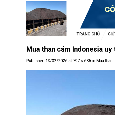
Skip
CÔ
to
content
TRANG CHỦ
GIỚ
Mua than cám Indonesia uy t
Published
13/02/2026
at
797 × 686
in
Mua than c