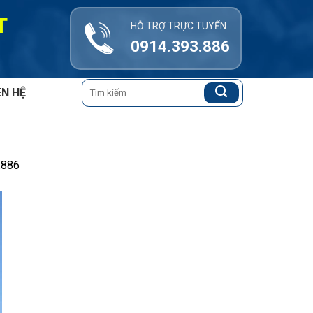
T
HỖ TRỢ TRỰC TUYẾN
0914.393.886
Tìm
ÊN HỆ
kiếm:
.886