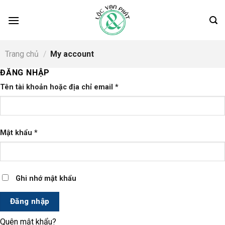
Skip
to
content
Trang chủ
/
My account
ĐĂNG NHẬP
Tên tài khoản hoặc địa chỉ email
*
Mật khẩu
*
Ghi nhớ mật khẩu
Đăng nhập
Quên mật khẩu?