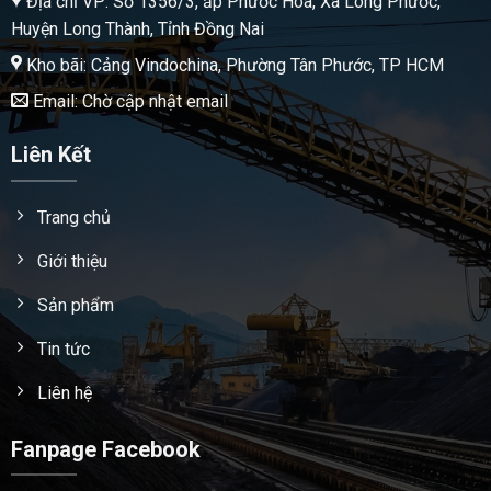
Địa chỉ VP: Số 1356/3, ấp Phước Hòa, Xã Long Phước,
Huyện Long Thành, Tỉnh Đồng Nai
Kho bãi: Cảng Vindochina, Phường Tân Phước, TP HCM
Email: Chờ cập nhật email
Liên Kết
Trang chủ
Giới thiệu
Sản phẩm
Tin tức
Liên hệ
Fanpage Facebook