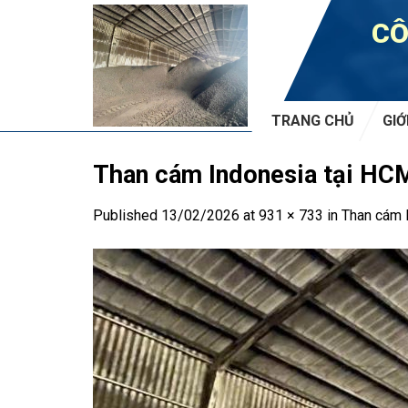
Skip
CÔ
to
content
TRANG CHỦ
GIỚ
Than cám Indonesia tại HCM 
Published
13/02/2026
at
931 × 733
in
Than cám I