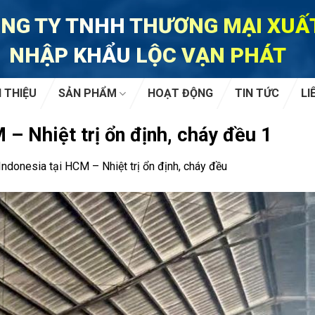
NG TY TNHH THƯƠNG MẠI XUẤ
NHẬP KHẨU LỘC VẠN PHÁT
I THIỆU
SẢN PHẨM
HOẠT ĐỘNG
TIN TỨC
LI
– Nhiệt trị ổn định, cháy đều 1
ndonesia tại HCM – Nhiệt trị ổn định, cháy đều