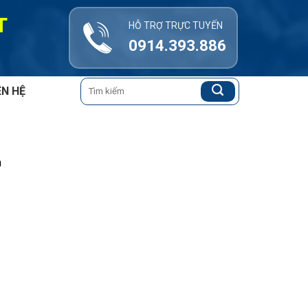
T
HỖ TRỢ TRỰC TUYẾN
0914.393.886
Tìm
ÊN HỆ
kiếm:
n