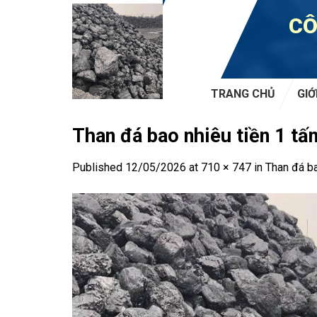
Skip
CÔ
to
content
TRANG CHỦ
GIỚ
Than đá bao nhiêu tiền 1 tấ
Published
12/05/2026
at
710 × 747
in
Than đá ba