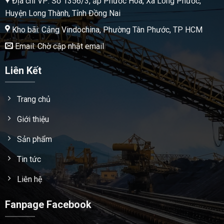
Địa chỉ VP: Số 1356/3, ấp Phước Hòa, Xã Long Phước,
Huyện Long Thành, Tỉnh Đồng Nai
Kho bãi: Cảng Vindochina, Phường Tân Phước, TP HCM
Email: Chờ cập nhật email
Liên Kết
Trang chủ
Giới thiệu
Sản phẩm
Tin tức
Liên hệ
Fanpage Facebook