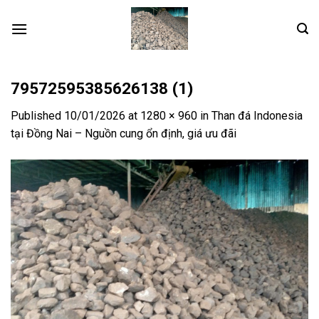
Skip
to
content
79572595385626138 (1)
Published
10/01/2026
at
1280 × 960
in
Than đá Indonesia
tại Đồng Nai – Nguồn cung ổn định, giá ưu đãi