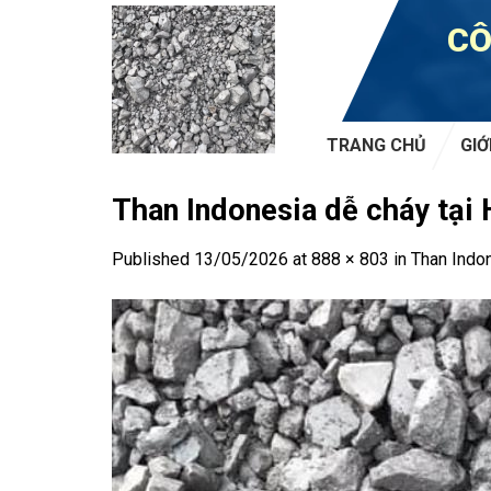
Skip
CÔ
to
content
TRANG CHỦ
GIỚ
Than Indonesia dễ cháy tại
Published
13/05/2026
at
888 × 803
in
Than Indon