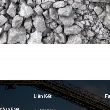
Liên Kết
F
c Vạn Phát