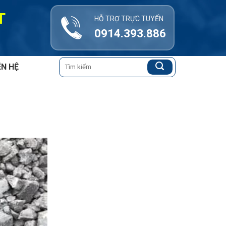
T
HỖ TRỢ TRỰC TUYẾN
0914.393.886
Tìm
ÊN HỆ
kiếm: