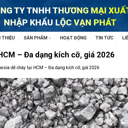
NG TY TNHH THƯƠNG MẠI XUẤ
NHẬP KHẨU LỘC VẠN PHÁT
I THIỆU
SẢN PHẨM
HOẠT ĐỘNG
TIN TỨC
LI
 HCM – Đa dạng kích cỡ, giá 2026
esia dễ cháy tại HCM – Đa dạng kích cỡ, giá 2026