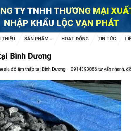
NG TY TNHH THƯƠNG MẠI XUẤ
NHẬP KHẨU LỘC VẠN PHÁT
I THIỆU
SẢN PHẨM
HOẠT ĐỘNG
TIN TỨC
LI
tại Bình Dương
nesia độ ẩm thấp tại Bình Dương – 0914393886 tư vấn nhanh, đồ