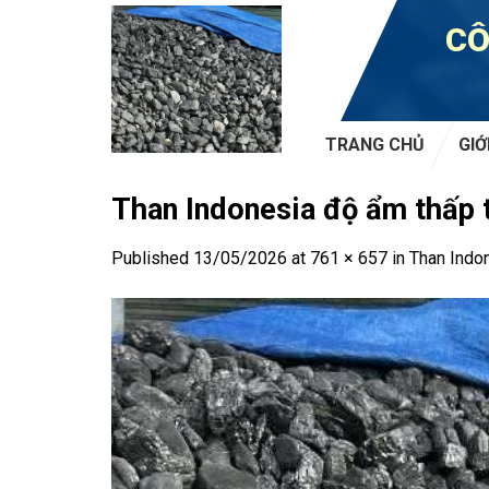
Skip
CÔ
to
content
TRANG CHỦ
GIỚ
Than Indonesia độ ẩm thấp 
Published
13/05/2026
at
761 × 657
in
Than Indo