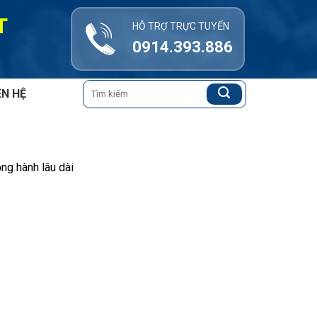
T
HỖ TRỢ TRỰC TUYẾN
0914.393.886
Tìm
ÊN HỆ
kiếm:
ng hành lâu dài