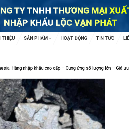
NG TY TNHH THƯƠNG MẠI XUẤ
NHẬP KHẨU LỘC VẠN PHÁT
I THIỆU
SẢN PHẨM
HOẠT ĐỘNG
TIN TỨC
LI
nesia: Hàng nhập khẩu cao cấp – Cung ứng số lượng lớn – Giá ưu