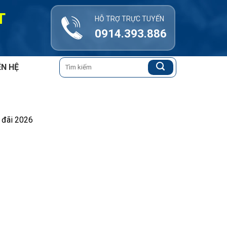
T
HỖ TRỢ TRỰC TUYẾN
0914.393.886
Tìm
ÊN HỆ
kiếm:
 đãi 2026