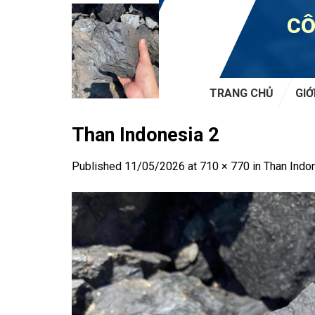
Skip
CÔ
to
content
TRANG CHỦ
GIỚ
Than Indonesia 2
Published
11/05/2026
at
710 × 770
in
Than Indo