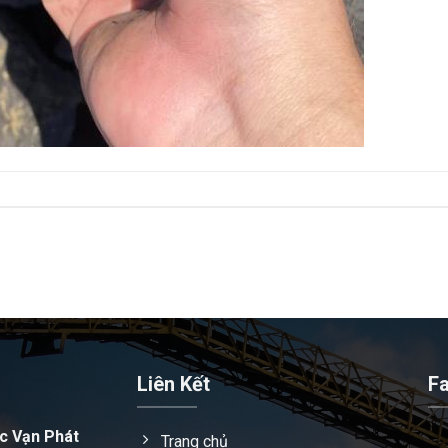
Liên Kết
F
c Vạn Phát
Trang chủ