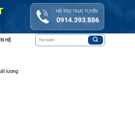
T
HỖ TRỢ TRỰC TUYẾN
0914.393.886
Tìm
ÊN HỆ
kiếm:
hất lượng