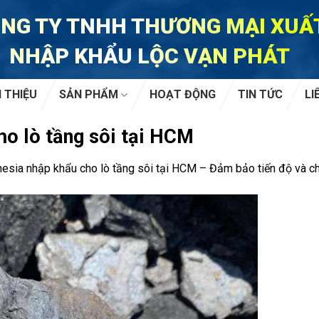
NG TY TNHH THƯƠNG MẠI XUẤ
NHẬP KHẨU LỘC VẠN PHÁT
I THIỆU
SẢN PHẨM
HOẠT ĐỘNG
TIN TỨC
LI
ho lò tầng sôi tại HCM
esia nhập khẩu cho lò tầng sôi tại HCM – Đảm bảo tiến độ và c