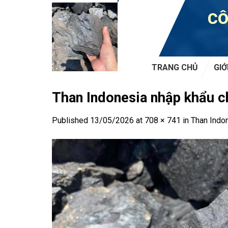
Skip
CÔ
to
content
TRANG CHỦ
GIỚ
Than Indonesia nhập khẩu c
Published
13/05/2026
at
708 × 741
in
Than Indon