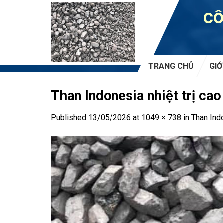
Skip
CÔ
to
content
TRANG CHỦ
GIỚ
Than Indonesia nhiệt trị cao
Published
13/05/2026
at
1049 × 738
in
Than Indo