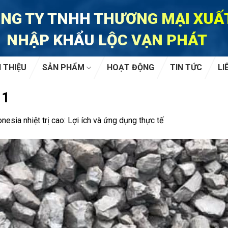
NG TY TNHH THƯƠNG MẠI XUẤ
NHẬP KHẨU LỘC VẠN PHÁT
I THIỆU
SẢN PHẨM
HOẠT ĐỘNG
TIN TỨC
LI
 1
nesia nhiệt trị cao: Lợi ích và ứng dụng thực tế