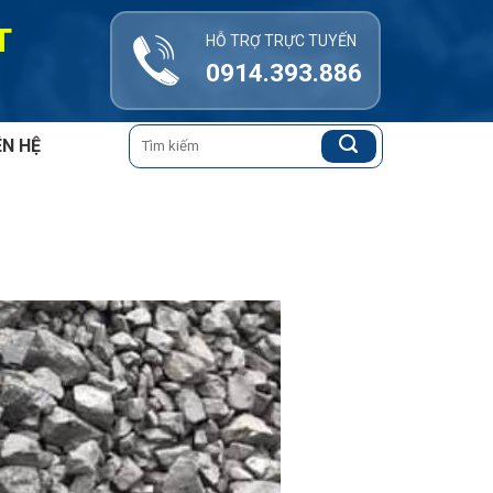
T
HỖ TRỢ TRỰC TUYẾN
0914.393.886
Tìm
ÊN HỆ
kiếm: