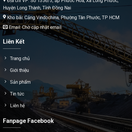
Địa chỉ VP: Số 1356/3, ấp Phước Hòa, Xã Long Phước,
Huyện Long Thành, Tỉnh Đồng Nai
Kho bãi: Cảng Vindochina, Phường Tân Phước, TP HCM
Email: Chờ cập nhật email
Liên Kết
Trang chủ
Giới thiệu
Sản phẩm
Tin tức
Liên hệ
Fanpage Facebook