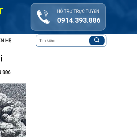
T
HỖ TRỢ TRỰC TUYẾN
0914.393.886
Tìm
ÊN HỆ
kiếm:
i
3.886