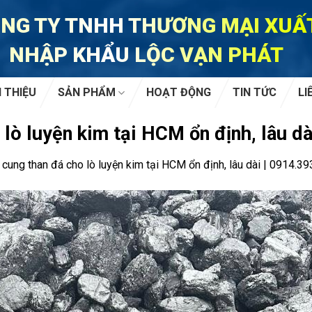
NG TY TNHH THƯƠNG MẠI XUẤ
NHẬP KHẨU LỘC VẠN PHÁT
I THIỆU
SẢN PHẨM
HOẠT ĐỘNG
TIN TỨC
LI
lò luyện kim tại HCM ổn định, lâu dà
cung than đá cho lò luyện kim tại HCM ổn định, lâu dài | 0914.39