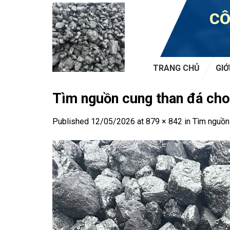
Skip
CÔ
to
content
TRANG CHỦ
GIỚ
Tìm nguồn cung than đá cho 
Published
12/05/2026
at
879 × 842
in
Tìm nguồn 