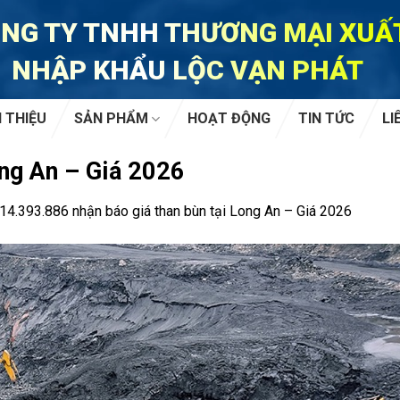
NG TY TNHH THƯƠNG MẠI XUẤ
NHẬP KHẨU LỘC VẠN PHÁT
I THIỆU
SẢN PHẨM
HOẠT ĐỘNG
TIN TỨC
LI
ong An – Giá 2026
14.393.886 nhận báo giá than bùn tại Long An – Giá 2026