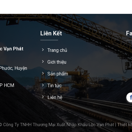
Liên Kết
F
c Vạn Phát
Trang chủ
Giới thiệu
 Phước, Huyện
Sản phẩm
 TP HCM
Tin tức
Liên hệ
© Công Ty TNHH Thương Mại Xuất Nhập Khẩu Lộc Vạn Phát | Thiết k