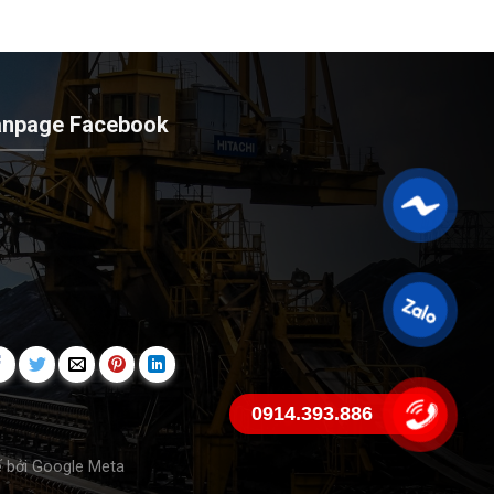
anpage Facebook
0914.393.886
ế bởi
Google Meta