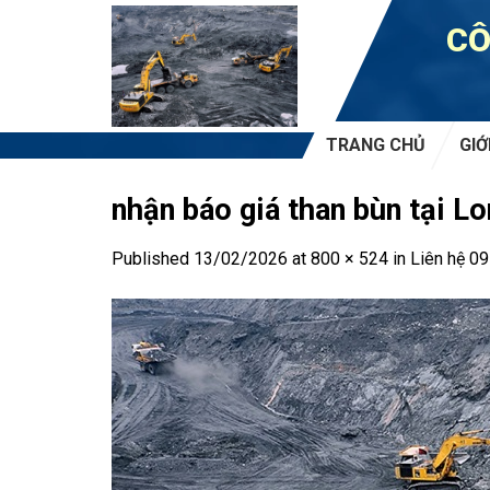
Skip
CÔ
to
content
TRANG CHỦ
GIỚ
nhận báo giá than bùn tại L
Published
13/02/2026
at
800 × 524
in
Liên hệ 09