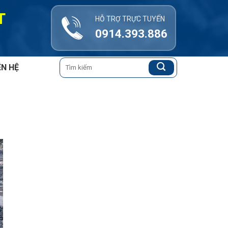
T
HỖ TRỢ TRỰC TUYẾN
0914.393.886
Tìm
ÊN HỆ
kiếm: