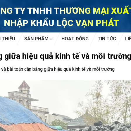
NG TY TNHH THƯƠNG MẠI XUẤ
NHẬP KHẨU LỘC VẠN PHÁT
I THIỆU
SẢN PHẨM
HOẠT ĐỘNG
TIN TỨC
LI
g giữa hiệu quả kinh tế và môi trường
 và bài toán cân bằng giữa hiệu quả kinh tế và môi trường