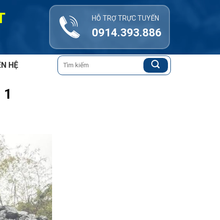
T
HỖ TRỢ TRỰC TUYẾN
0914.393.886
Tìm
ÊN HỆ
kiếm:
 1