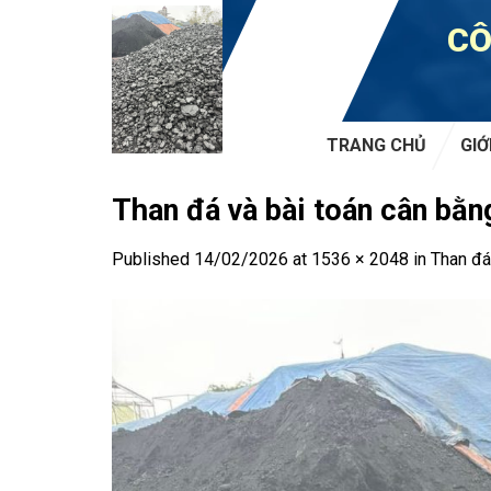
Skip
CÔ
to
content
TRANG CHỦ
GIỚ
Than đá và bài toán cân bằn
Published
14/02/2026
at
1536 × 2048
in
Than đá