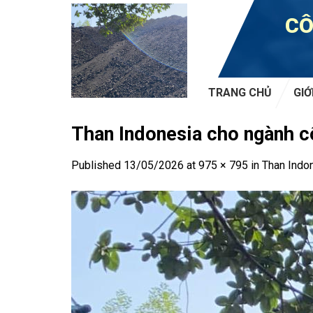
Skip
CÔ
to
content
TRANG CHỦ
GIỚ
Than Indonesia cho ngành cô
Published
13/05/2026
at
975 × 795
in
Than Indon