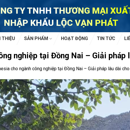
NG TY TNHH THƯƠNG MẠI XUẤ
NHẬP KHẨU LỘC VẠN PHÁT
I THIỆU
SẢN PHẨM
HOẠT ĐỘNG
TIN TỨC
LI
ng nghiệp tại Đồng Nai – Giải pháp l
esia cho ngành công nghiệp tại Đồng Nai – Giải pháp lâu dài cho