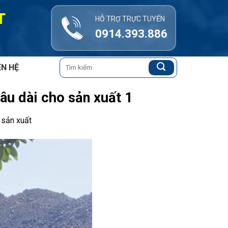
T
HỖ TRỢ TRỰC TUYẾN
0914.393.886
Tìm
ÊN HỆ
kiếm:
âu dài cho sản xuất 1
 sản xuất