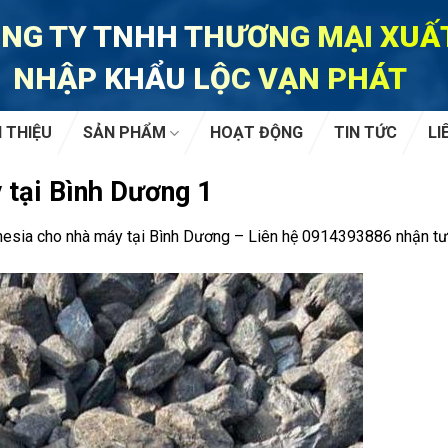
NG TY TNHH THƯƠNG MẠI XUẤ
NHẬP KHẨU LỘC VẠN PHÁT
I THIỆU
SẢN PHẨM
HOẠT ĐỘNG
TIN TỨC
LI
 tại Bình Dương 1
nesia cho nhà máy tại Bình Dương – Liên hệ 0914393886 nhận tư