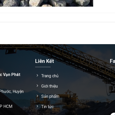
Liên Kết
F
c Vạn Phát
Trang chủ
Giới thiệu
 Phước, Huyện
Sản phẩm
 TP HCM
Tin tức