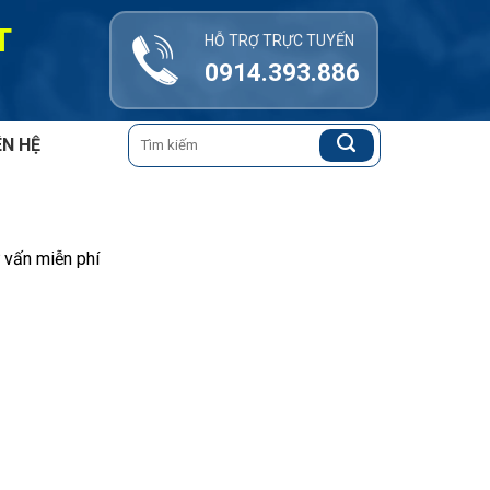
T
HỖ TRỢ TRỰC TUYẾN
0914.393.886
Tìm
ÊN HỆ
kiếm:
 vấn miễn phí