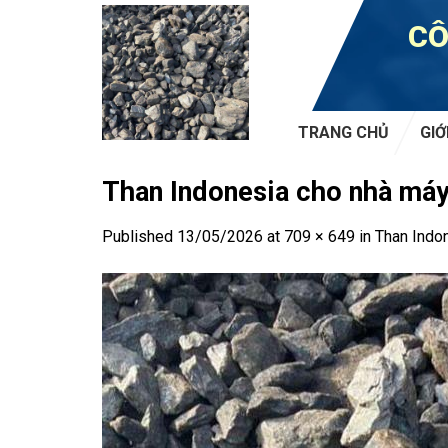
Skip
CÔ
to
content
TRANG CHỦ
GIỚ
Than Indonesia cho nhà máy
Published
13/05/2026
at
709 × 649
in
Than Indo