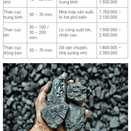
nhỏ
trung bình
1.950.000
Than cục
Nhà máy sản xuất,
1.700.000 –
30 – 70 mm
trung bình
lò hơi phổ biến
2.100.000
30 – 100 /
Than cục
Lò công suất lớn,
1.900.000 –
30 – 200
lớn
nhiệt cao
2.400.000
mm
Than cục
Dễ vận chuyển,
1.800.000 –
30 – 70 mm
đóng bao
nhà xưởng nhỏ
2.300.000