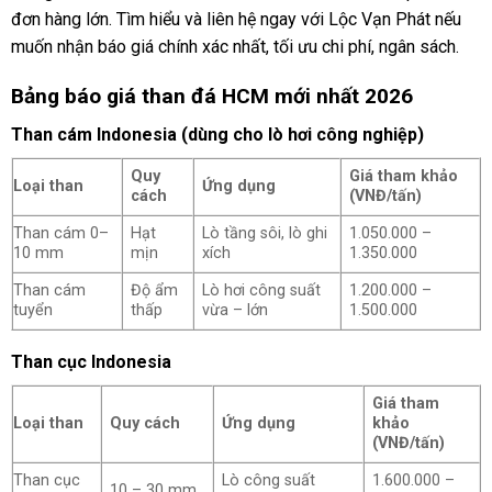
đơn hàng lớn. Tìm hiểu và liên hệ ngay với Lộc Vạn Phát nếu
muốn nhận báo giá chính xác nhất, tối ưu chi phí, ngân sách.
Bảng báo giá than đá HCM mới nhất 2026
Than cám Indonesia (dùng cho lò hơi công nghiệp)
Quy
Giá tham khảo
Loại than
Ứng dụng
cách
(VNĐ/tấn)
Than cám 0–
Hạt
Lò tầng sôi, lò ghi
1.050.000 –
10 mm
mịn
xích
1.350.000
Than cám
Độ ẩm
Lò hơi công suất
1.200.000 –
tuyển
thấp
vừa – lớn
1.500.000
Than cục Indonesia
Giá tham
Loại than
Quy cách
Ứng dụng
khảo
(VNĐ/tấn)
Than cục
Lò công suất
1.600.000 –
10 – 30 mm