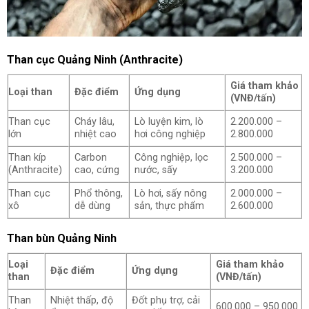
Than cục Quảng Ninh (Anthracite)
Giá tham khảo
Loại than
Đặc điểm
Ứng dụng
(VNĐ/tấn)
Than cục
Cháy lâu,
Lò luyện kim, lò
2.200.000 –
lớn
nhiệt cao
hơi công nghiệp
2.800.000
Than kíp
Carbon
Công nghiệp, lọc
2.500.000 –
(Anthracite)
cao, cứng
nước, sấy
3.200.000
Than cục
Phổ thông,
Lò hơi, sấy nông
2.000.000 –
xô
dễ dùng
sản, thực phẩm
2.600.000
Than bùn Quảng Ninh
Loại
Giá tham khảo
Đặc điểm
Ứng dụng
than
(VNĐ/tấn)
Than
Nhiệt thấp, độ
Đốt phụ trợ, cải
600.000 – 950.000