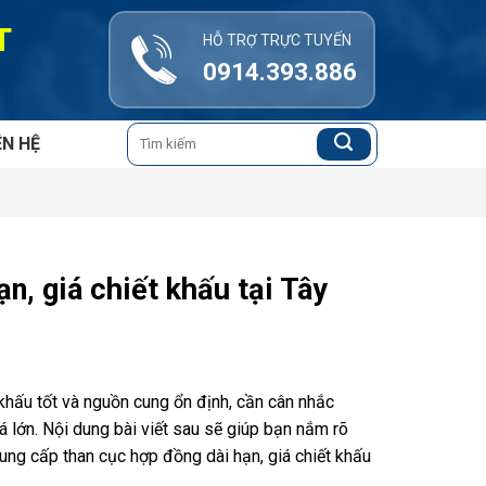
T
HỖ TRỢ TRỰC TUYẾN
0914.393.886
Tìm
ÊN HỆ
kiếm:
n, giá chiết khấu tại Tây
khấu tốt và nguồn cung ổn định, cần cân nhắc
iá lớn. Nội dung bài viết sau sẽ giúp bạn nắm rõ
ung cấp than cục hợp đồng dài hạn, giá chiết khấu