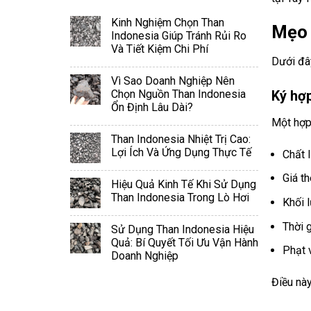
Kinh Nghiệm Chọn Than
Mẹo 
Indonesia Giúp Tránh Rủi Ro
Và Tiết Kiệm Chi Phí
Dưới đâ
Vì Sao Doanh Nghiệp Nên
Ký hợp
Chọn Nguồn Than Indonesia
Ổn Định Lâu Dài?
Một hợp
Than Indonesia Nhiệt Trị Cao:
Lợi Ích Và Ứng Dụng Thực Tế
Chất l
Giá th
Hiệu Quả Kinh Tế Khi Sử Dụng
Than Indonesia Trong Lò Hơi
Khối 
Thời 
Sử Dụng Than Indonesia Hiệu
Quả: Bí Quyết Tối Ưu Vận Hành
Phạt 
Doanh Nghiệp
Điều này