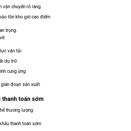
ch vận chuyển rõ ràng
ảo tồn kho giờ cao điểm
uan trọng.
về:
lực vận tải
ãi dự trữ
rình cung ứng
 gián đoạn sản xuất.
i thanh toán sớm
thể thương lượng:
 khấu thanh toán sớm