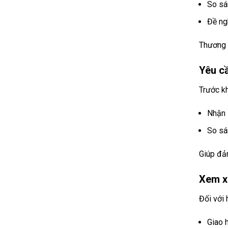
So s
Đề ng
Thương l
Yêu c
Trước kh
Nhận
So sá
Giúp đả
Xem x
Đối với 
Giao 