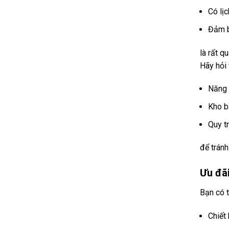
Có lị
Đảm b
là rất q
Hãy hỏi 
Năng 
Kho b
Quy t
để tránh
Ưu đã
Bạn có 
Chiết