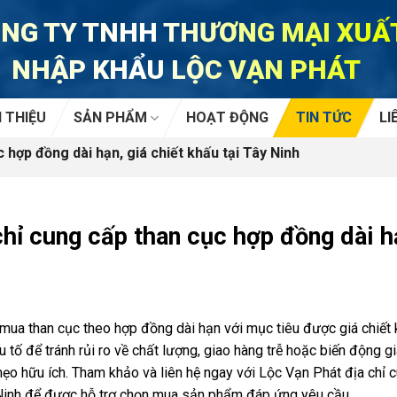
NG TY TNHH THƯƠNG MẠI XUẤ
NHẬP KHẨU LỘC VẠN PHÁT
I THIỆU
SẢN PHẨM
HOẠT ĐỘNG
TIN TỨC
LI
 hợp đồng dài hạn, giá chiết khấu tại Tây Ninh
chỉ cung cấp than cục hợp đồng dài hạ
h
mua than cục theo hợp đồng dài hạn với mục tiêu được giá chiết 
u tố để tránh rủi ro về chất lượng, giao hàng trễ hoặc biến động g
o hữu ích. Tham khảo và liên hệ ngay với Lộc Vạn Phát địa chỉ c
 Ninh để được hỗ trợ chọn mua sản phẩm đáp ứng yêu cầu.