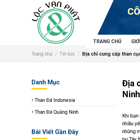
Skip
CÔ
to
content
TRANG CHỦ
GIỚ
Trang chủ
/
Tin tức
/
Địa chỉ cung cấp than cục
Danh Mục
Địa 
Nin
Than Đá Indonesia
Than Đá Quảng Ninh
Khi bạn 
nhiều yế
Bài Viết Gần Đây
những mẹ
tại Tây