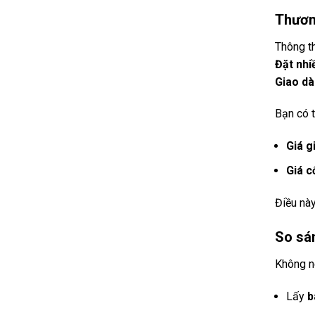
Thương
Thông t
Đặt nhi
Giao dà
Bạn có t
Giá g
Giá c
Điều này
So sá
Không nê
Lấy
b