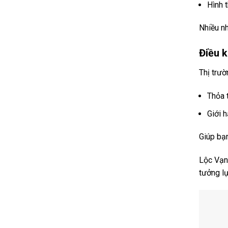
Hình t
Nhiều n
Điều k
Thị trườ
Thỏa 
Giới 
Giúp bạn
Lộc Vạn 
tưởng lự