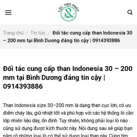
Skip
to
content
Trang chủ
/
Tin tức
/
Đối tác cung cấp than Indonesia 30
– 200 mm tại Bình Dương đáng tin cậy | 0914393886
Đối tác cung cấp than Indonesia 30 – 200
mm tại Bình Dương đáng tin cậy |
0914393886
Than Indonesia size 30–200 mm là dạng than cục lớn, có ưu
điểm cháy lâu, giữ nhiệt tốt và phù hợp với các hệ thống lò cần
lớp nhiên liệu dày, ổn định. Tuy nhiên, không phải loại lò nào
cũng sử dụng được kích thước này. Nội dung sau sẽ giúp bạn
nắm rõ những loại lò có thể sử dụng loại than này. Cùng tìm