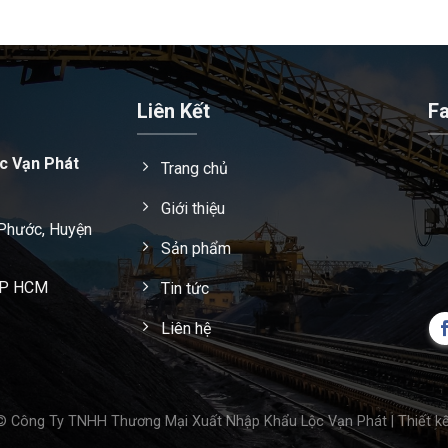
Liên Kết
F
c Vạn Phát
Trang chủ
Giới thiệu
 Phước, Huyện
Sản phẩm
 TP HCM
Tin tức
Liên hệ
© Công Ty TNHH Thương Mại Xuất Nhập Khẩu Lộc Vạn Phát | Thiết k