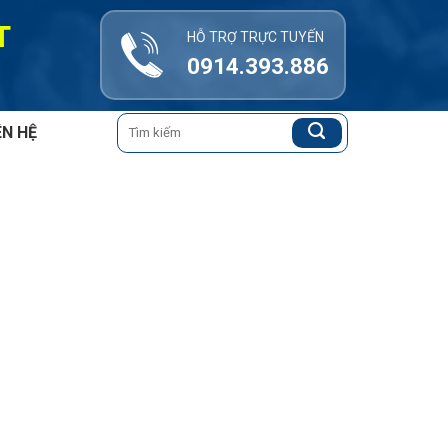
T
HỖ TRỢ TRỰC TUYẾN
0914.393.886
Tìm
ÊN HỆ
kiếm: