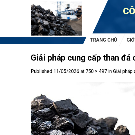
Skip
CÔ
to
content
TRANG CHỦ
GIỚ
Giải pháp cung cấp than đá
Published
11/05/2026
at
750 × 497
in
Giải pháp