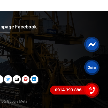
anpage Facebook
0914.393.886
ế bởi
Google Meta