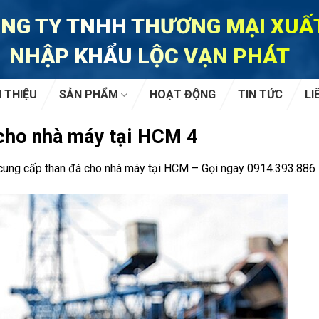
NG TY TNHH THƯƠNG MẠI XUẤ
NHẬP KHẨU LỘC VẠN PHÁT
I THIỆU
SẢN PHẨM
HOẠT ĐỘNG
TIN TỨC
LI
 cho nhà máy tại HCM 4
 cung cấp than đá cho nhà máy tại HCM – Gọi ngay 0914.393.886