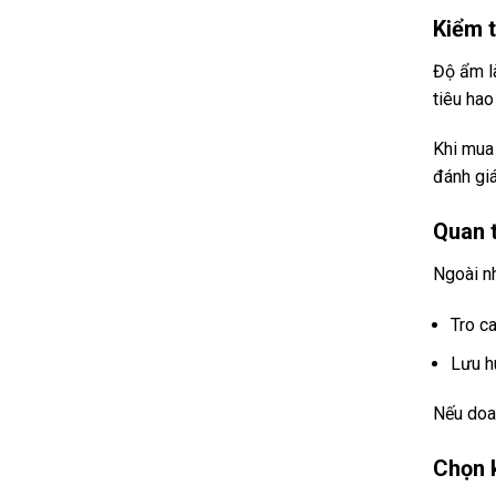
Kiểm 
Độ ẩm l
tiêu hao
Khi mua 
đánh giá
Quan 
Ngoài nh
Tro ca
Lưu hu
Nếu doan
Chọn k