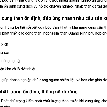
, Lộc Vạn Phát đang là đơn vị được nhiều doanh nghiệp tin tưởng
a ổn định cùng dịch vụ hỗ trợ chuyên nghiệp. Nhập than đá tại đây
 cung than ổn định, đáp ứng nhanh nhu cầu sản x
g những lợi thế nổi bật của Lộc Vạn Phát là khả năng cung cấp th
g phát triển các dòng than Indonesia, than Quảng Ninh phù hợp ch
i xích
ng sôi
i công nghiệp
ện kim và lò đốt nhiệt
 giúp doanh nghiệp chủ động nguồn nhiên liệu và hạn chế gián đoạ
hất lượng ổn định, thông số rõ ràng
 Phát chú trọng kiểm soát chất lượng than trước khi cung ứng ch
số như: