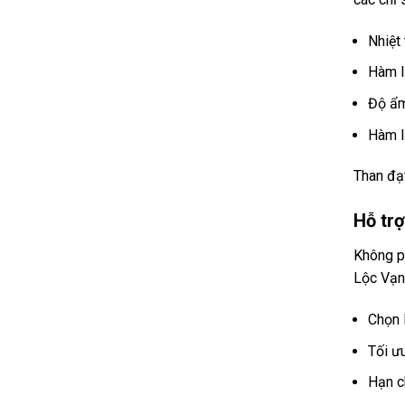
Nhiệt 
Hàm l
Độ ẩ
Hàm l
Than đạt
Hỗ trợ
Không ph
Lộc Vạn
Chọn 
Tối ưu
Hạn ch