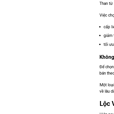
Than từ
Việc chọ
cấp li
giảm t
tối ư
Không 
Để chọn
bán theo
Một loại
về lâu dà
Lộc 