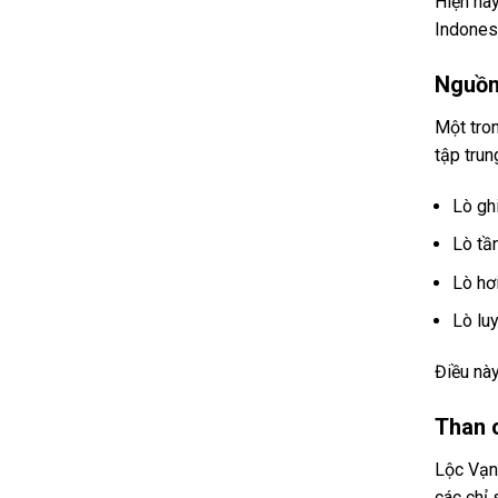
Hiện nay
Indonesi
Nguồn
Một tron
tập trun
Lò gh
Lò tầ
Lò hơ
Lò luy
Điều này
Than c
Lộc Vạn
các chỉ 