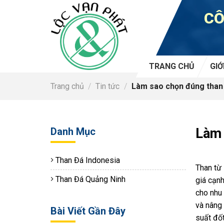
Skip
CÔ
to
content
TRANG CHỦ
GIỚ
Trang chủ
/
Tin tức
/
Làm sao chọn đúng than 
Danh Mục
Làm 
Than Đá Indonesia
Than từ
Than Đá Quảng Ninh
giá cạnh
cho nhu 
và nâng 
Bài Viết Gần Đây
suất đố