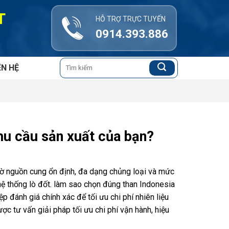
T
HỖ TRỢ TRỰC TUYẾN
0914.393.886
Tìm
ÊN HỆ
kiếm:
hu cầu sản xuất của bạn?
hờ nguồn cung ổn định, đa dạng chủng loại và mức
 hệ thống lò đốt. làm sao chọn đúng than Indonesia
 đánh giá chính xác để tối ưu chi phí nhiên liệu
ợc tư vấn giải pháp tối ưu chi phí vận hành, hiệu