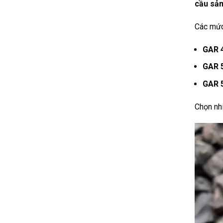
cầu sản
Các mức 
GAR 
GAR 
GAR 
Chọn nhi