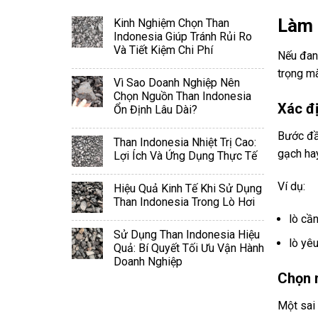
Làm 
Kinh Nghiệm Chọn Than
Indonesia Giúp Tránh Rủi Ro
Và Tiết Kiệm Chi Phí
Nếu đan
trọng m
Vì Sao Doanh Nghiệp Nên
Chọn Nguồn Than Indonesia
Xác đị
Ổn Định Lâu Dài?
Bước đầu
Than Indonesia Nhiệt Trị Cao:
gạch hay
Lợi Ích Và Ứng Dụng Thực Tế
Ví dụ:
Hiệu Quả Kinh Tế Khi Sử Dụng
Than Indonesia Trong Lò Hơi
lò cầ
Sử Dụng Than Indonesia Hiệu
lò yê
Quả: Bí Quyết Tối Ưu Vận Hành
Doanh Nghiệp
Chọn n
Một sai 