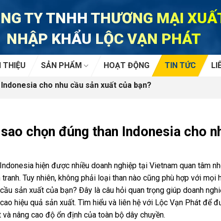
NG TY TNHH THƯƠNG MẠI XUẤ
NHẬP KHẨU LỘC VẠN PHÁT
I THIỆU
SẢN PHẨM
HOẠT ĐỘNG
TIN TỨC
LI
Indonesia cho nhu cầu sản xuất của bạn?
sao chọn đúng than Indonesia cho n
 Indonesia hiện được nhiều doanh nghiệp tại Vietnam quan tâm n
 tranh. Tuy nhiên, không phải loại than nào cũng phù hợp với mọi
cầu sản xuất của bạn? Đây là câu hỏi quan trọng giúp doanh nghiệp
cao hiệu quả sản xuất. Tìm hiểu và liên hệ với Lộc Vạn Phát để đư
t và nâng cao độ ổn định của toàn bộ dây chuyền.