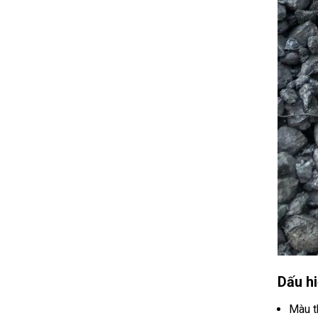
Dấu hi
Màu t