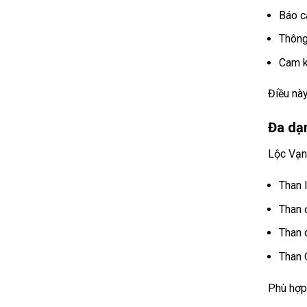
Báo c
Thông 
Cam k
Điều này
Đa dạ
Lộc Vạn
Than 
Than 
Than
Than 
Phù hợp