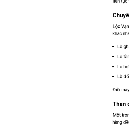
liên tục
Chuyê
Lộc Vạn 
khác nh
Lò gh
Lò tầ
Lò hơ
Lò đố
Điều này
Than 
Một tron
hàng đề