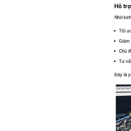
Hỗ trợ
Nhờ kinh
Tối ư
Giảm 
Chủ đ
Tư vấ
Đây là y