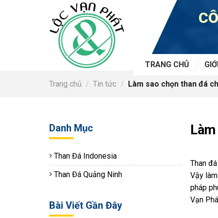
Skip
CÔ
to
content
TRANG CHỦ
GIỚ
Trang chủ
/
Tin tức
/
Làm sao chọn than đá ch
Danh Mục
Làm 
Than Đá Indonesia
Than đá 
Than Đá Quảng Ninh
Vậy làm 
pháp ph
Vạn Phá
Bài Viết Gần Đây