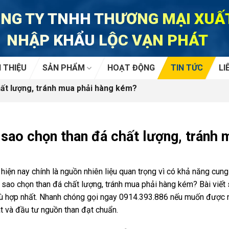
NG TY TNHH THƯƠNG MẠI XUẤ
NHẬP KHẨU LỘC VẠN PHÁT
I THIỆU
SẢN PHẨM
HOẠT ĐỘNG
TIN TỨC
LI
ất lượng, tránh mua phải hàng kém?
sao chọn than đá chất lượng, tránh
hiện nay chính là nguồn nhiên liệu quan trọng vì có khả năng cung
sao chọn than đá chất lượng, tránh mua phải hàng kém? Bài viết 
ù hợp nhất. Nhanh chóng gọi ngay 0914.393.886 nếu muốn được n
t và đầu tư nguồn than đạt chuẩn.