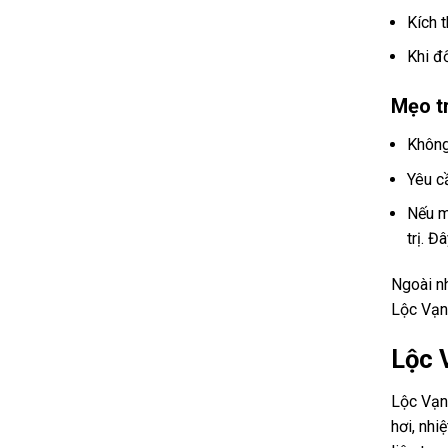
Kích 
Khi đố
Mẹo t
Không
Yêu 
Nếu m
trị. Đ
Ngoài n
Lộc Vạn 
Lộc 
Lộc Vạn
hơi, nhi