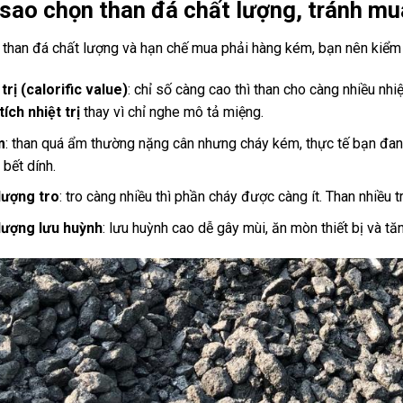
sao chọn than đá chất lượng, tránh m
 than đá chất lượng và hạn chế mua phải hàng kém, bạn nên kiểm
trị (calorific value)
: chỉ số càng cao thì than cho càng nhiều nh
tích nhiệt trị
thay vì chỉ nghe mô tả miệng.
m
: than quá ẩm thường nặng cân nhưng cháy kém, thực tế bạn đan
t bết dính.
lượng tro
: tro càng nhiều thì phần cháy được càng ít. Than nhiều t
ượng lưu huỳnh
: lưu huỳnh cao dễ gây mùi, ăn mòn thiết bị và tăn