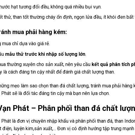
thước hạt tương đối đều, không quá nhiều bụi vụn.
t thử, than tốt thường cháy ổn định, ngọn lửa đều, ít khói đen bất
ránh mua phải hàng kém:
 mua chỉ dựa vào giá rẻ.
cầu
mẫu thử trước khi nhập số lượng lớn
.
ua thường xuyên cho sản xuất, nên yêu cầu
kết quả phân tích 
ây là cách đáng tin cậy nhất để đánh giá chất lượng than.
hững mẹo làm sao chọn than đá chất lượng, tránh mua phải hàng 
Phát sẽ là đối tác đáng tin cậy mà bạn nên lựa chọn.
Vạn Phát – Phân phối than đá chất lượ
 Phát là đơn vị chuyên nhập khẩu và phân phối than đá, than Ind
ệt điện, luyện kim,sản xuất,… Đơn vị có định hướng tập trung mạ