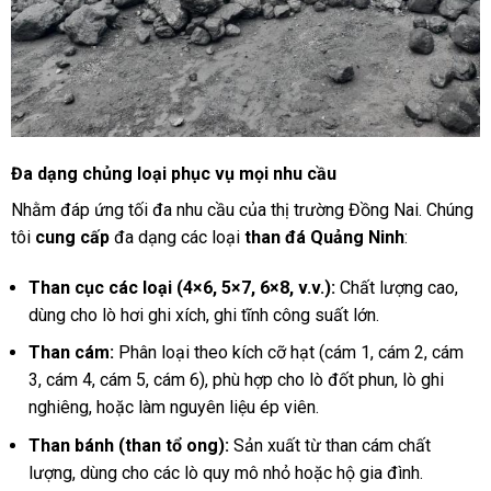
Đa dạng chủng loại phục vụ mọi nhu cầu
Nhằm đáp ứng tối đa nhu cầu của thị trường Đồng Nai. Chúng
tôi
cung cấp
đa dạng các loại
than đá Quảng Ninh
:
Than cục các loại (4×6, 5×7, 6×8, v.v.):
Chất lượng cao,
dùng cho lò hơi ghi xích, ghi tĩnh công suất lớn.
Than cám:
Phân loại theo kích cỡ hạt (cám 1, cám 2, cám
3, cám 4, cám 5, cám 6), phù hợp cho lò đốt phun, lò ghi
nghiêng, hoặc làm nguyên liệu ép viên.
Than bánh (than tổ ong):
Sản xuất từ than cám chất
lượng, dùng cho các lò quy mô nhỏ hoặc hộ gia đình.