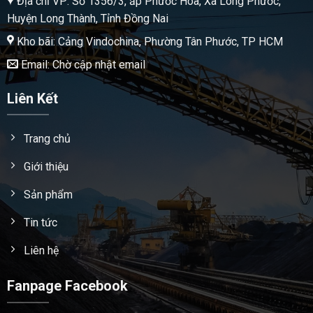
Địa chỉ VP: Số 1356/3, ấp Phước Hòa, Xã Long Phước,
Huyện Long Thành, Tỉnh Đồng Nai
Kho bãi: Cảng Vindochina, Phường Tân Phước, TP HCM
Email: Chờ cập nhật email
Liên Kết
Trang chủ
Giới thiệu
Sản phẩm
Tin tức
Liên hệ
Fanpage Facebook