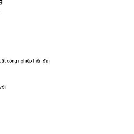
g
:
ất công nghiệp hiện đại.
với: