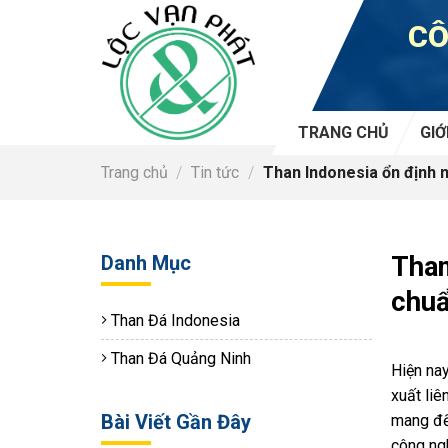
Skip
CÔ
to
content
TRANG CHỦ
GIỚ
Trang chủ
/
Tin tức
/
Than Indonesia ổn định n
Danh Mục
Than
chuẩ
Than Đá Indonesia
Than Đá Quảng Ninh
Hiện nay
xuất liê
Bài Viết Gần Đây
mang đế
công ngh