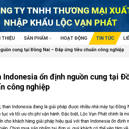
NG TY TNHH THƯƠNG MẠI XUẤ
NHẬP KHẨU LỘC VẠN PHÁT
I THIỆU
SẢN PHẨM
HOẠT ĐỘNG
TIN TỨC
LI
guồn cung tại Đồng Nai – Đáp ứng tiêu chuẩn công nghiệp
 Indonesia ổn định nguồn cung tại Đ
n công nghiệp
, than Indonesia đang là giải pháp được nhiều nhà máy tại Đồng 
n tục và tối ưu chi phí vận hành. Đặc biệt, Lộc Vạn Phát chính là 
n cho khách hàng giải pháp hiệu quả với than Indonesia ổn định 
iệp. Chọn mua sản phẩm tại đơn vị, quý khách có thể yên tâm về 