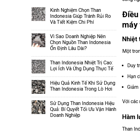
Kinh Nghiệm Chọn Than
Điều
Indonesia Giúp Tránh Rủi Ro
Và Tiết Kiệm Chi Phí
máy 
Vì Sao Doanh Nghiệp Nên
Nhiệt 
Chọn Nguồn Than Indonesia
Ổn Định Lâu Dài?
Một tron
Than Indonesia Nhiệt Trị Cao:
Duy tr
Lợi Ích Và Ứng Dụng Thực Tế
Hạn c
Hiệu Quả Kinh Tế Khi Sử Dụng
Giảm 
Than Indonesia Trong Lò Hơi
Với các 
Sử Dụng Than Indonesia Hiệu
Quả: Bí Quyết Tối Ưu Vận Hành
Doanh Nghiệp
Hàm l
Than Ind