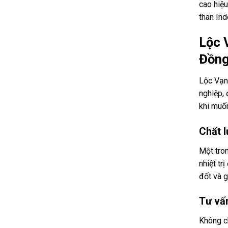
cao hiệu
than In
Lộc 
Đồng
Lộc Vạn
nghiệp, 
khi muốn
Chất l
Một tro
nhiệt tr
đốt và g
Tư vấn
Không ch