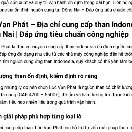
 quả sản xuất và duy trì vận hành ổn định trong dài hạn. Liên hệ
donesia ổn định nguồn cung tại Đồng Nai – Đáp ứng tiêu chuẩn cô
Vạn Phát – Địa chỉ cung cấp than Indon
 Nai | Đáp ứng tiêu chuẩn công nghiệp
 Phát là đơn vị chuyên cung cấp than Indonesia ổn định nguồn cu
đáp ứng đa dạng nhu cầu từ các nhà máy công nghiệp đến hệ thống
 tìm nguồn cung ứng than Indonesia, quý khách có thể yên tâm bở
ượng than ổn định, kiểm định rõ ràng
ng những lý do nên chọn Lộc Vạn Phát là nguồn than có chất lượn
ị đa dạng (GAR 4200 – 5500+), độ ẩm và hàm lượng tro được kiểm 
iảm tiêu hao nhiên liệu trong quá trình vận hành.
 giải pháp phù hợp từng loại lò
ỉ cung cấp than, Lộc Vạn Phát còn hỗ trợ tư vấn giải pháp theo từ