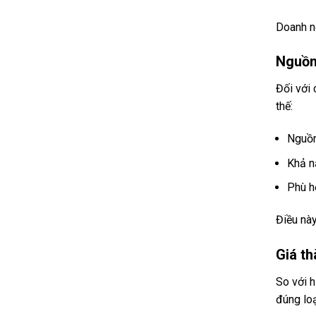
Doanh ng
Nguồn 
Đối với 
thế:
Nguồn
Khả n
Phù h
Điều này
Giá th
So với h
đúng loạ