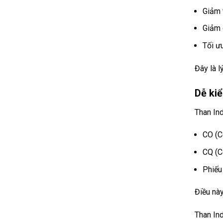
Giảm 
Giảm c
Tối ư
Đây là l
Dễ kiể
Than In
CO (Ce
CQ (Ce
Phiếu 
Điều này
Than Ind