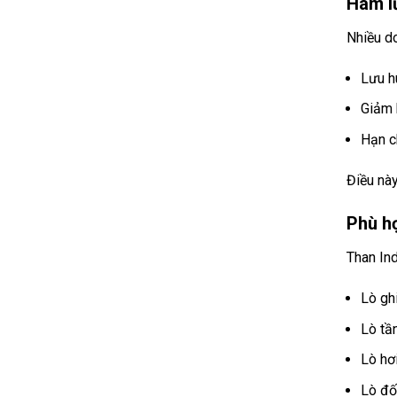
Hàm lư
Nhiều d
Lưu h
Giảm 
Hạn c
Điều này
Phù hợ
Than Ind
Lò gh
Lò tầ
Lò hơ
Lò đốt