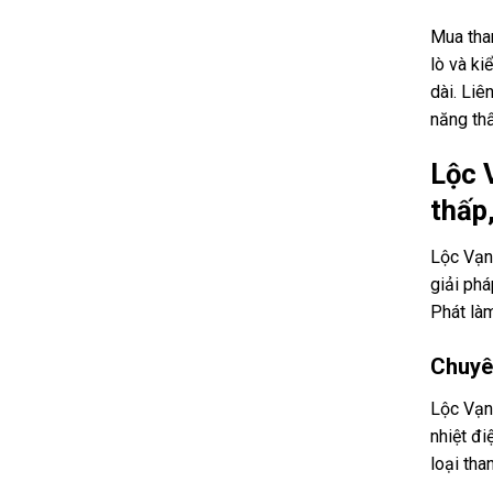
Mua than
lò và ki
dài. Li
năng thấ
Lộc 
thấp,
Lộc Vạn 
giải phá
Phát làm
Chuyê
Lộc Vạn
nhiệt đi
loại tha