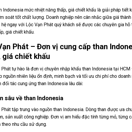
 Indonesia mức nhiệt năng thấp, giá chiết khấu là giải pháp tiết
ểm soát tốt chất lượng. Doanh nghiệp nên cân nhắc giữa giá thành 
ên hệ ngay với Lộc Vạn Phát quý khách sẽ được các chuyên gia hỗ
p, giá chiết khấu.
Vạn Phát – Đơn vị cung cấp than Indon
 giá chiết khấu
Phát tự hào là đơn vị chuyên nhập khẩu than Indonesia tại HCM –
p nguồn nhiên liệu ổn định, minh bạch và tối ưu chi phí cho doan
 đối tác cung ứng than Indonesia lâu dài:
n sâu về than Indonesia
 Phát tập trung vào nguồn than Indonesia. Dòng than được ưa chu
ện, sản xuất công nghiệp. Đơn vị am hiểu đặc tính từng mỏ, từng 
n theo nhu cầu sử dụng.