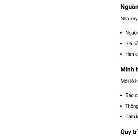
Nguồn 
Nhờ xây 
Nguồn
Giá c
Hạn c
Minh 
Mỗi lô 
Báo c
Thông 
Cam k
Quy t