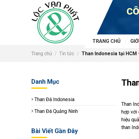
Skip
CÔ
to
content
TRANG CHỦ
GIỚ
Trang chủ
/
Tin tức
/
Than Indonesia tại HCM –
Danh Mục
Than
Than Đá Indonesia
Than Ind
Than Đá Quảng Ninh
hợp với 
hiệu qu
than Ind
Bài Viết Gần Đây