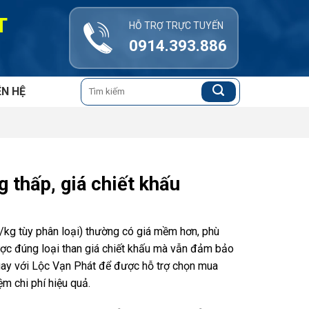
T
HỖ TRỢ TRỰC TUYẾN
0914.393.886
Tìm
ÊN HỆ
kiếm:
 thấp, giá chiết khấu
/kg tùy phân loại) thường có giá mềm hơn, phù
được đúng loại than giá chiết khấu mà vẫn đảm bảo
gay với Lộc Vạn Phát để được hỗ trợ chọn mua
ệm chi phí hiệu quả.