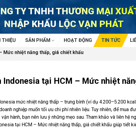
NG TY TNHH THƯƠNG MẠI XUẤ
NHẬP KHẨU LỘC VẠN PHÁT
I THIỆU
SẢN PHẨM
HOẠT ĐỘNG
TIN TỨC
LI
 Mức nhiệt năng thấp, giá chiết khấu
 Indonesia tại HCM – Mức nhiệt năng
onesia mức nhiệt năng thấp – trung bình (ví dụ 4.200–5.200 kcal
doanh nghiệp muốn tối ưu chi phí nhiên liệu. Tuy nhiên, để mua 
ả vận hành, bạn nên lưu ý những mẹo sau. Tham khảo và liên hệ n
onesia tại HCM – Mức nhiệt năng thấp, giá chiết khấu giúp tiết ki