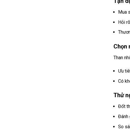
Tận d
Mua s
Hỏi r
Thươn
Chọn 
Than nhi
Ưu tiê
Có kh
Thử ng
Đốt t
Đánh 
So sá