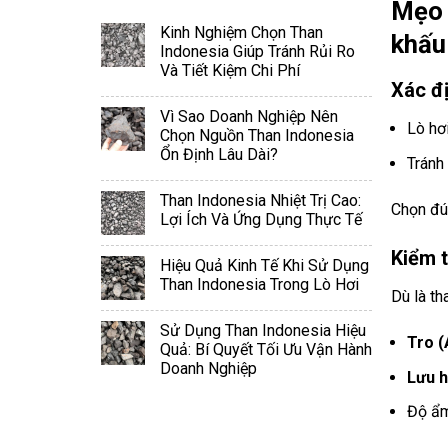
Mẹo 
Kinh Nghiệm Chọn Than
khấu
Indonesia Giúp Tránh Rủi Ro
Và Tiết Kiệm Chi Phí
Xác đ
Vì Sao Doanh Nghiệp Nên
Lò hơ
Chọn Nguồn Than Indonesia
Ổn Định Lâu Dài?
Tránh
Than Indonesia Nhiệt Trị Cao:
Chọn đún
Lợi Ích Và Ứng Dụng Thực Tế
Kiểm 
Hiệu Quả Kinh Tế Khi Sử Dụng
Than Indonesia Trong Lò Hơi
Dù là th
Sử Dụng Than Indonesia Hiệu
Tro (
Quả: Bí Quyết Tối Ưu Vận Hành
Doanh Nghiệp
Lưu h
Độ ẩm