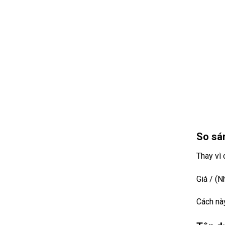
So sán
Thay vì 
Giá / (Nh
Cách này