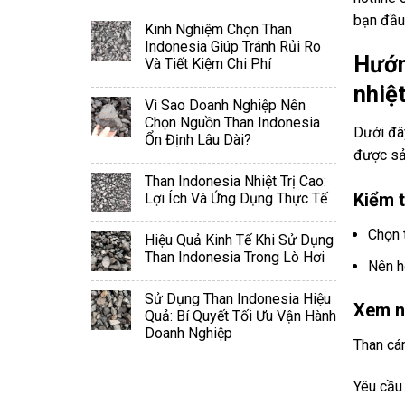
bạn đầu 
Kinh Nghiệm Chọn Than
Indonesia Giúp Tránh Rủi Ro
Hướn
Và Tiết Kiệm Chi Phí
nhiệ
Vì Sao Doanh Nghiệp Nên
Chọn Nguồn Than Indonesia
Dưới đâ
Ổn Định Lâu Dài?
được sả
Than Indonesia Nhiệt Trị Cao:
Kiểm t
Lợi Ích Và Ứng Dụng Thực Tế
Chọn 
Hiệu Quả Kinh Tế Khi Sử Dụng
Than Indonesia Trong Lò Hơi
Nên h
Sử Dụng Than Indonesia Hiệu
Xem n
Quả: Bí Quyết Tối Ưu Vận Hành
Doanh Nghiệp
Than cá
Yêu cầu 