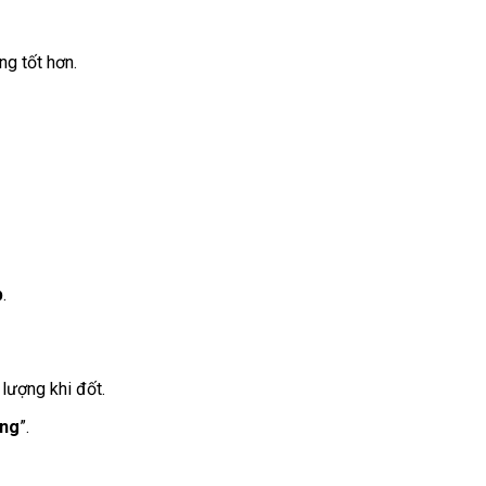
g tốt hơn.
p
.
 lượng khi đốt.
ợng
”.