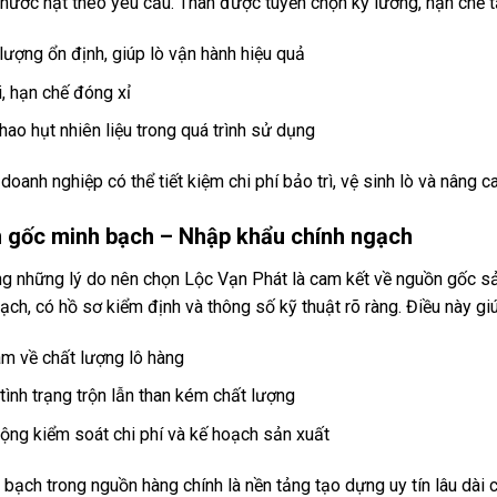
thước hạt theo yêu cầu. Than được tuyển chọn kỹ lưỡng, hạn chế 
 lượng ổn định, giúp lò vận hành hiệu quả
i, hạn chế đóng xỉ
hao hụt nhiên liệu trong quá trình sử dụng
doanh nghiệp có thể tiết kiệm chi phí bảo trì, vệ sinh lò và nâng c
 gốc minh bạch – Nhập khẩu chính ngạch
ng những lý do nên chọn Lộc Vạn Phát là cam kết về nguồn gốc 
ạch, có hồ sơ kiểm định và thông số kỹ thuật rõ ràng. Điều này gi
âm về chất lượng lô hàng
 tình trạng trộn lẫn than kém chất lượng
ộng kiểm soát chi phí và kế hoạch sản xuất
bạch trong nguồn hàng chính là nền tảng tạo dựng uy tín lâu dài c