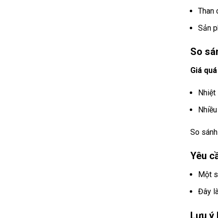
Than 
Sản p
So sán
Giá quá
Nhiệt
Nhiều
So sánh
Yêu cầ
Một s
Đây l
Lưu ý 