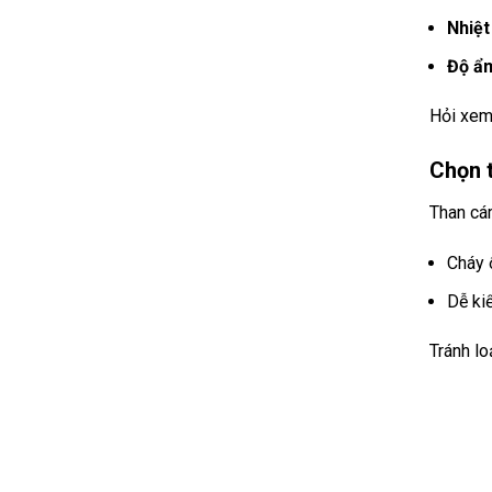
Nhiệt
Độ ẩm
Hỏi xe
Chọn 
Than cá
Cháy 
Dễ ki
Tránh lo