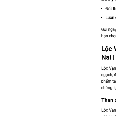
Đốt th
Luôn 
Gọi nga
bạn chọ
Lộc 
Nai 
Lộc Vạn 
ngạch, đ
phẩm tạ
những lợ
Than c
Lộc Vạn 