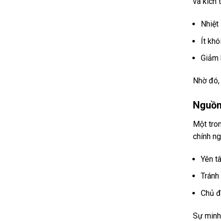
và kích 
Nhiệt
Ít khó
Giảm 
Nhờ đó, 
Nguồn
Một tro
chính ng
Yên t
Tránh
Chủ đ
Sự minh 