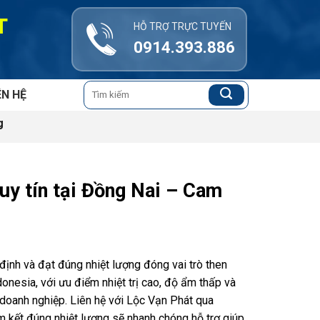
T
HỖ TRỢ TRỰC TUYẾN
0914.393.886
Tìm
ÊN HỆ
kiếm:
g
uy tín tại Đồng Nai – Cam
định và đạt đúng nhiệt lượng đóng vai trò then
onesia, với ưu điểm nhiệt trị cao, độ ẩm thấp và
 doanh nghiệp. Liên hệ với Lộc Vạn Phát qua
m kết đúng nhiệt lượng sẽ nhanh chóng hỗ trợ giúp