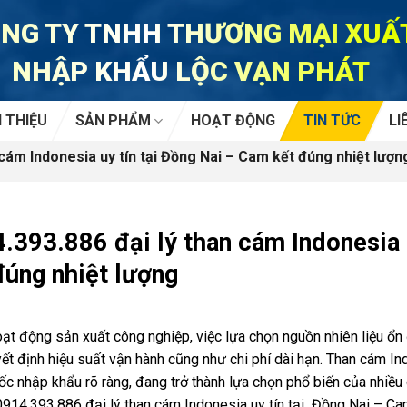
NG TY TNHH THƯƠNG MẠI XUẤ
NHẬP KHẨU LỘC VẠN PHÁT
I THIỆU
SẢN PHẨM
HOẠT ĐỘNG
TIN TỨC
LI
cám Indonesia uy tín tại Đồng Nai – Cam kết đúng nhiệt lượn
.393.886 đại lý than cám Indonesia 
đúng nhiệt lượng
ạt động sản xuất công nghiệp, việc lựa chọn nguồn nhiên liệu ổn 
ết định hiệu suất vận hành cũng như chi phí dài hạn. Than cám Ind
c nhập khẩu rõ ràng, đang trở thành lựa chọn phổ biến của nhiều
0914.393.886 đại lý than cám Indonesia uy tín tại Đồng Nai – Ca