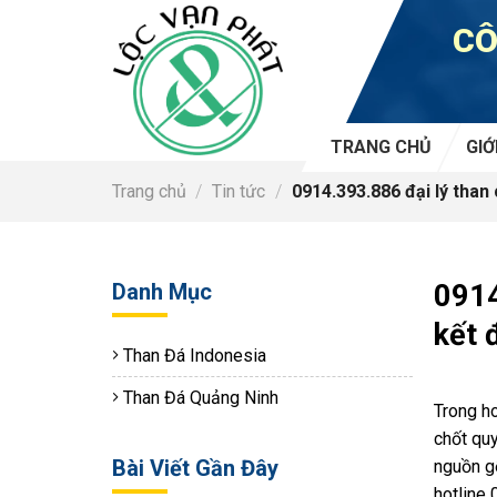
Skip
CÔ
to
content
TRANG CHỦ
GIỚ
Trang chủ
/
Tin tức
/
0914.393.886 đại lý than 
Danh Mục
0914
kết 
Than Đá Indonesia
Than Đá Quảng Ninh
Trong ho
chốt quy
Bài Viết Gần Đây
nguồn gố
hotline 