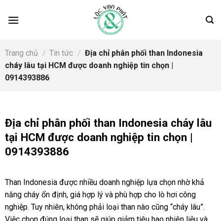
Skip
to
content
Trang chủ
/
Tin tức
/
Địa chỉ phân phối than Indonesia
cháy lâu tại HCM được doanh nghiệp tin chọn |
0914393886
Địa chỉ phân phối than Indonesia cháy lâu
tại HCM được doanh nghiệp tin chọn |
0914393886
Than Indonesia được nhiều doanh nghiệp lựa chọn nhờ khả
năng cháy ổn định, giá hợp lý và phù hợp cho lò hơi công
nghiệp. Tuy nhiên, không phải loại than nào cũng “cháy lâu”.
Việc chọn đúng loại than sẽ giúp giảm tiêu hao nhiên liệu và