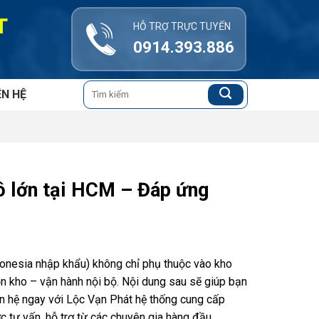
T
HỖ TRỢ TRỰC TUYẾN
0914.393.886
Tìm
ÊN HỆ
kiếm:
ô lớn tại HCM – Đáp ứng
donesia nhập khẩu) không chỉ phụ thuộc vào kho
ồn kho – vận hành nội bộ. Nội dung sau sẽ giúp bạn
ên hệ ngay với Lộc Vạn Phát hệ thống cung cấp
tư vấn, hỗ trợ từ các chuyên gia hàng đầu.