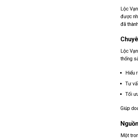
Lộc Vạn
được nh
đã thành
Chuyê
Lộc Vạn 
thống sả
Hiểu r
Tư vấ
Tối ưu
Giúp doa
Nguồn
Một tron