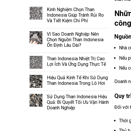
Kinh Nghiệm Chọn Than
Nhữn
Indonesia Giúp Tránh Rủi Ro
Và Tiết Kiệm Chi Phí
công
Vì Sao Doanh Nghiệp Nên
Nguồn
Chọn Nguồn Than Indonesia
Ổn Định Lâu Dài?
Nhà c
Nếu p
Than Indonesia Nhiệt Trị Cao:
Lợi Ích Và Ứng Dụng Thực Tế
Nếu c
Hiệu Quả Kinh Tế Khi Sử Dụng
Doanh n
Than Indonesia Trong Lò Hơi
Quy t
Sử Dụng Than Indonesia Hiệu
Quả: Bí Quyết Tối Ưu Vận Hành
Đối với 
Doanh Nghiệp
Thời 
Thủ t