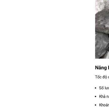
Năng l
Tốc độ 
Số lư
Khả n
Khoản