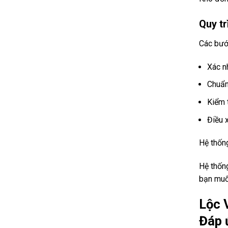
Quy tr
Các bướ
Xác n
Chuẩn
Kiểm 
Điều 
Hệ thốn
Hệ thốn
bạn muốn
Lộc 
Đáp 