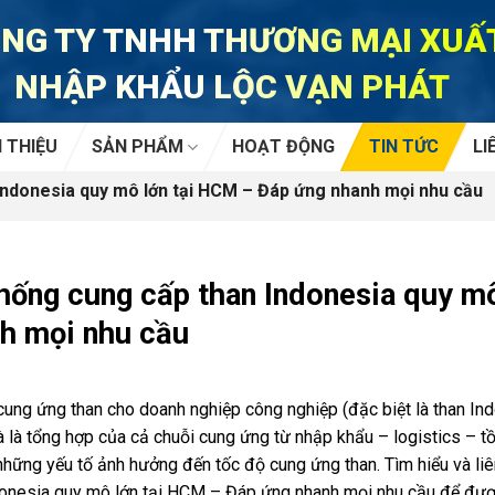
NG TY TNHH THƯƠNG MẠI XUẤ
NHẬP KHẨU LỘC VẠN PHÁT
I THIỆU
SẢN PHẨM
HOẠT ĐỘNG
TIN TỨC
LI
Indonesia quy mô lớn tại HCM – Đáp ứng nhanh mọi nhu cầu
hống cung cấp than Indonesia quy m
h mọi nhu cầu
cung ứng than cho doanh nghiệp công nghiệp (đặc biệt là than In
 là tổng hợp của cả chuỗi cung ứng từ nhập khẩu – logistics – t
những yếu tố ảnh hưởng đến tốc độ cung ứng than. Tìm hiểu và li
donesia quy mô lớn tại HCM – Đáp ứng nhanh mọi nhu cầu để được 