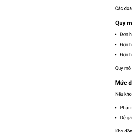
Các doa
Quy m
Đơn h
Đơn h
Đơn h
Quy mô c
Mức đ
Nếu kho 
Phải 
Dễ gâ
Kho đồn