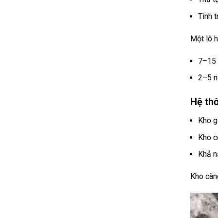
Tình 
Một lô h
7–15 
2–5 n
Hệ thố
Kho g
Kho c
Khả n
Kho càn