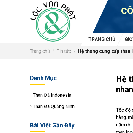
Skip
CÔ
to
content
TRANG CHỦ
GIỚ
Trang chủ
/
Tin tức
/
Hệ thống cung cấp than 
Danh Mục
Hệ t
nhan
Than Đá Indonesia
Than Đá Quảng Ninh
Tốc độ 
hàng, mà
Bài Viết Gần Đây
nắm rõ 
than In