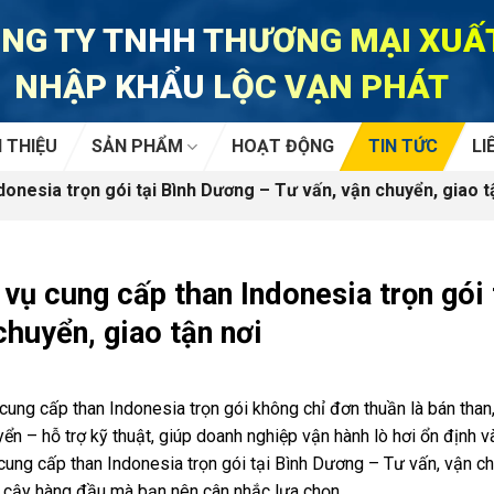
NG TY TNHH THƯƠNG MẠI XUẤ
NHẬP KHẨU LỘC VẠN PHÁT
I THIỆU
SẢN PHẨM
HOẠT ĐỘNG
TIN TỨC
LI
onesia trọn gói tại Bình Dương – Tư vấn, vận chuyển, giao t
 vụ cung cấp than Indonesia trọn gói
chuyển, giao tận nơi
cung cấp than Indonesia trọn gói không chỉ đơn thuần là bán than
ển – hỗ trợ kỹ thuật, giúp doanh nghiệp vận hành lò hơi ổn định v
cung cấp than Indonesia trọn gói tại Bình Dương – Tư vấn, vận chu
n cậy hàng đầu mà bạn nên cân nhắc lựa chọn.