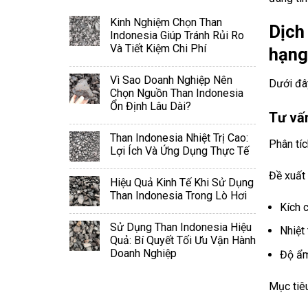
Kinh Nghiệm Chọn Than
Dịch
Indonesia Giúp Tránh Rủi Ro
Và Tiết Kiệm Chi Phí
hạng
Vì Sao Doanh Nghiệp Nên
Dưới đây
Chọn Nguồn Than Indonesia
Ổn Định Lâu Dài?
Tư vấn
Than Indonesia Nhiệt Trị Cao:
Phân tíc
Lợi Ích Và Ứng Dụng Thực Tế
Đề xuất 
Hiệu Quả Kinh Tế Khi Sử Dụng
Than Indonesia Trong Lò Hơi
Kích 
Sử Dụng Than Indonesia Hiệu
Nhiệt 
Quả: Bí Quyết Tối Ưu Vận Hành
Doanh Nghiệp
Độ ẩm
Mục tiê