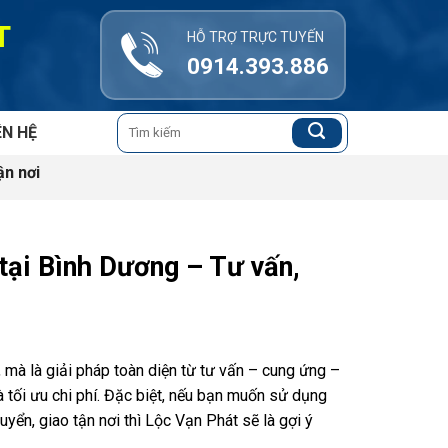
T
HỖ TRỢ TRỰC TUYẾN
0914.393.886
Tìm
ÊN HỆ
kiếm:
ận nơi
 tại Bình Dương – Tư vấn,
, mà là giải pháp toàn diện từ tư vấn – cung ứng –
à tối ưu chi phí. Đặc biệt, nếu bạn muốn sử dụng
yển, giao tận nơi thì Lộc Vạn Phát sẽ là gợi ý