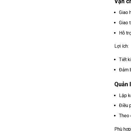
Vận c
Giao 
Giao 
Hỗ trợ
Lợi ích:
Tiết k
Đảm b
Quản l
Lập k
Điều 
Theo 
Phù hợp 