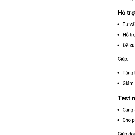
Hỗ trợ
Tư vấ
Hỗ tr
Đề xu
Giúp:
Tăng 
Giảm 
Test m
Cung 
Cho p
Giúp do