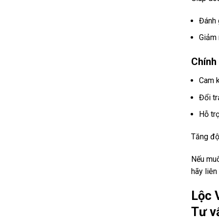
Đánh 
Giảm 
Chính
Cam k
Đổi t
Hỗ tr
Tăng độ
Nếu muốn
hãy liên
Lộc 
Tư v