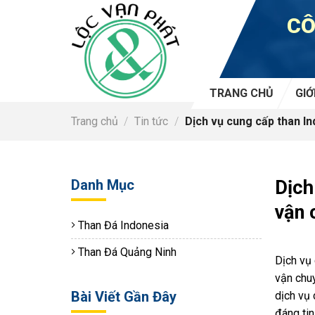
Skip
CÔ
to
content
TRANG CHỦ
GIỚ
Trang chủ
/
Tin tức
/
Dịch vụ cung cấp than Ind
Danh Mục
Dịch
vận 
Than Đá Indonesia
Than Đá Quảng Ninh
Dịch vụ 
vận chuy
Bài Viết Gần Đây
dịch vụ 
đáng ti