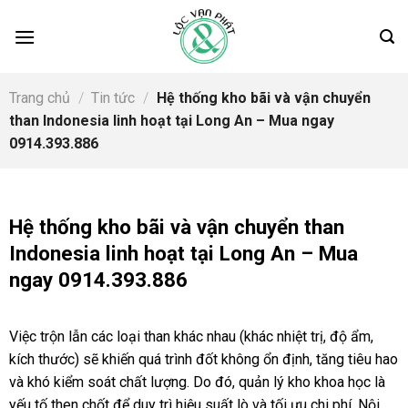
Skip
to
content
Trang chủ
/
Tin tức
/
Hệ thống kho bãi và vận chuyển
than Indonesia linh hoạt tại Long An – Mua ngay
0914.393.886
Hệ thống kho bãi và vận chuyển than
Indonesia linh hoạt tại Long An – Mua
ngay 0914.393.886
Việc trộn lẫn các loại than khác nhau (khác nhiệt trị, độ ẩm,
kích thước) sẽ khiến quá trình đốt không ổn định, tăng tiêu hao
và khó kiểm soát chất lượng. Do đó, quản lý kho khoa học là
yếu tố then chốt để duy trì hiệu suất lò và tối ưu chi phí. Nội