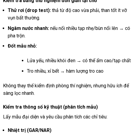
Kiểm tra bằng thử nghiệm đơn giản tại chỗ
Thử rơi (drop test):
thả từ độ cao vừa phải, than tốt ít vỡ
vụn bất thường.
Ngâm nước nhanh:
nếu nổi nhiều tạp nhẹ/bùn nổi lên → có
pha trộn.
Đốt mẫu nhỏ:
Lửa yếu, nhiều khói đen → có thể ẩm cao/tạp chất
Tro nhiều, xỉ bết → hàm lượng tro cao
Không thay thế kiểm định phòng thí nghiệm, nhưng hữu ích để
sàng lọc nhanh.
Kiểm tra thông số kỹ thuật (phân tích mẫu)
Lấy mẫu đại diện và yêu cầu phân tích các chỉ tiêu:
Nhiệt trị (GAR/NAR)